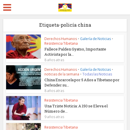
Etiqueta-policía china
Derechos Humanos
•
Galería de Noticias
•
Resistencia Tibetana
Fallece Palden Gyatso, Importante
Activista por la...
8 años atras
Derechos Humanos
•
Galería de Noticias
•
noticias de la semana
•
Todas las Noticias
China Encarcela por 5 Años a Tibetano por
Defender su...
8 años atras
Resistencia Tibetana
Una Triste Noticia: A 150 se Eleva el
Número de...
9 años atras
Resistencia Tibetana