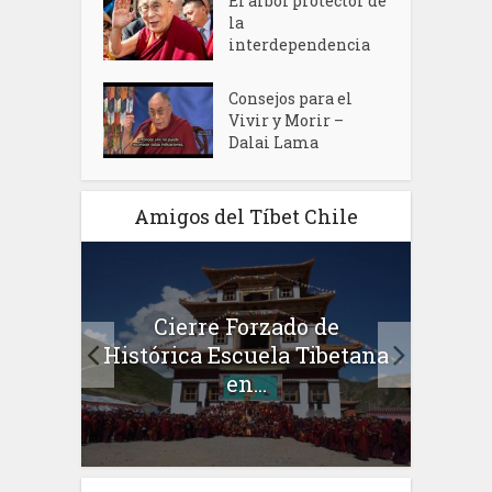
El árbol protector de
la
interdependencia
Consejos para el
Vivir y Morir –
Dalai Lama
Amigos del Tíbet Chile
Cierre Forzado de
zang:
S.S. 
Histórica Escuela Tibetana
...
l
en...