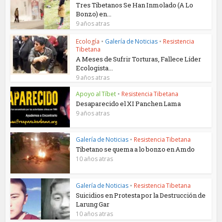
Tres Tibetanos Se Han Inmolado (A Lo
Bonzo) en...
9 años atras
Ecología
•
Galería de Noticias
•
Resistencia
Tibetana
A Meses de Sufrir Torturas, Fallece Líder
Ecologista...
9 años atras
Apoyo al Tíbet
•
Resistencia Tibetana
Desaparecido el XI Panchen Lama
9 años atras
Galería de Noticias
•
Resistencia Tibetana
Tibetano se quema a lo bonzo en Amdo
10 años atras
Galería de Noticias
•
Resistencia Tibetana
Suicidios en Protesta por la Destrucción de
Larung Gar
10 años atras