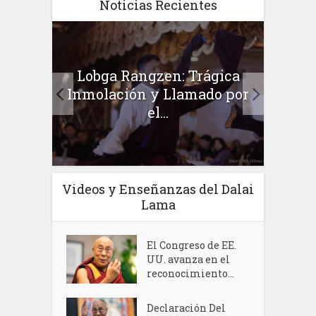
Noticias Recientes
 de
Lobga Rangzen: Trágica
Adoct
del
Inmolación y Llamado por
Mil
el...
Videos y Enseñanzas del Dalai
Lama
El Congreso de EE.
UU. avanza en el
reconocimiento...
Declaración Del