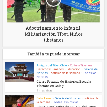
Adoctrinamiento infantil,
Militarización Tíbet, Niños
tibetanos
También te puede interesar
Amigos del Tíbet Chile
•
Cultura Tibetana
•
Derechos Humanos
•
Educación
•
Galería de
Noticias
•
noticias de la semana
•
Todas las
Noticias
Cierre Forzado de Histórica Escuela
Tibetana en Golog...
1 mes atras
Dalái Lama
•
Galería de Noticias
•
noticias de
la semana
•
Todas las Noticias
El 91º Cumpleaños de S.S. el Dalái Lama