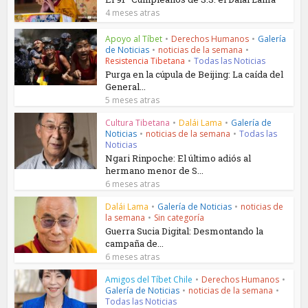
4 meses atras
Apoyo al Tíbet
•
Derechos Humanos
•
Galería
de Noticias
•
noticias de la semana
•
Resistencia Tibetana
•
Todas las Noticias
Purga en la cúpula de Beijing: La caída del
General...
5 meses atras
Cultura Tibetana
•
Dalái Lama
•
Galería de
Noticias
•
noticias de la semana
•
Todas las
Noticias
Ngari Rinpoche: El último adiós al
hermano menor de S...
6 meses atras
Dalái Lama
•
Galería de Noticias
•
noticias de
la semana
•
Sin categoría
Guerra Sucia Digital: Desmontando la
campaña de...
6 meses atras
Amigos del Tíbet Chile
•
Derechos Humanos
•
Galería de Noticias
•
noticias de la semana
•
Todas las Noticias