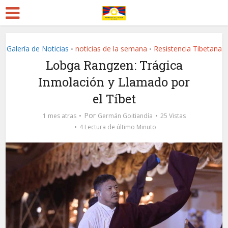
Galería de Noticias
noticias de la semana
Resistencia Tibetana
•
•
Lobga Rangzen: Trágica
Inmolación y Llamado por
el Tíbet
Por
1 mes atras
Germán Goitiandía
25 Vistas
4 Lectura de último Minuto