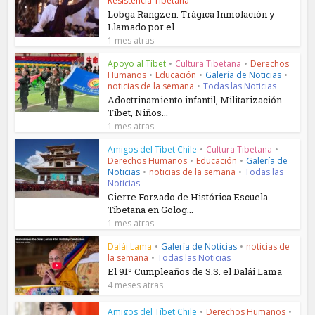
Resistencia Tibetana
Lobga Rangzen: Trágica Inmolación y
Llamado por el...
1 mes atras
Apoyo al Tíbet
•
Cultura Tibetana
•
Derechos
Humanos
•
Educación
•
Galería de Noticias
•
noticias de la semana
•
Todas las Noticias
Adoctrinamiento infantil, Militarización
Tíbet, Niños...
1 mes atras
Amigos del Tíbet Chile
•
Cultura Tibetana
•
Derechos Humanos
•
Educación
•
Galería de
Noticias
•
noticias de la semana
•
Todas las
Noticias
Cierre Forzado de Histórica Escuela
Tibetana en Golog...
1 mes atras
Dalái Lama
•
Galería de Noticias
•
noticias de
la semana
•
Todas las Noticias
El 91º Cumpleaños de S.S. el Dalái Lama
4 meses atras
Amigos del Tíbet Chile
•
Derechos Humanos
•