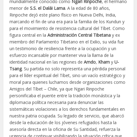
mundialmente conocido como
Ngari Rinpoche
, el hermano
menor de
S.S. el Dalái Lama
. A la edad de 80 años,
Rinpoche dejó este plano físico en Nueva Delhi, India,
marcando el fin de una era para la familia de los Kundun y
para el movimiento de resistencia cultural del Tíbet. Como
figura central en la
Administración Central Tibetana
y ex
miembro del Parlamento Tibetano en el Exilio, su vida fue
un testimonio de resiliencia frente a la ocupación y un
esfuerzo incansable por mantener viva la llama de la
identidad nacional en las regiones de
Amdo
,
Kham
y
U-
Tsang
. Su partida no solo representa una pérdida personal
para el líder espiritual del Tíbet, sino un vacío estratégico y
moral para quienes luchamos desde organizaciones como
Amigos del Tíbet – Chile, ya que Ngari Rinpoche
personificaba el puente entre la tradición monástica y la
diplomacia política necesaria para denunciar las
sistemáticas violaciones a los derechos fundamentales en
nuestra patria ocupada. Su legado de servicio, que abarcó
desde la educación de los jóvenes refugiados hasta la
asesoría directa en la oficina de Su Santidad, refuerza la
urgencia de continuar visibilizando la situación crítica que