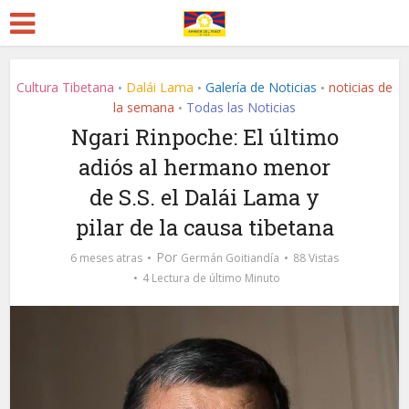
Cultura Tibetana
Dalái Lama
Galería de Noticias
noticias de
•
•
•
la semana
Todas las Noticias
•
Ngari Rinpoche: El último
adiós al hermano menor
de S.S. el Dalái Lama y
pilar de la causa tibetana
Por
6 meses atras
Germán Goitiandía
88 Vistas
4 Lectura de último Minuto