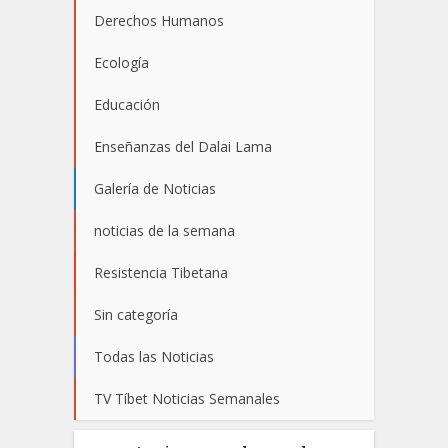
Derechos Humanos
Ecología
Educación
Enseñanzas del Dalai Lama
Galería de Noticias
noticias de la semana
Resistencia Tibetana
Sin categoría
Todas las Noticias
TV Tíbet Noticias Semanales