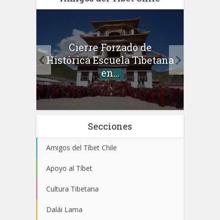
Cierre Forzado de
zang:
S.S. 
Histórica Escuela Tibetana
...
l
en...
Secciones
Amigos del Tíbet Chile
Apoyo al Tíbet
Cultura Tibetana
Dalái Lama