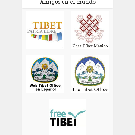
Amigos en el mundo