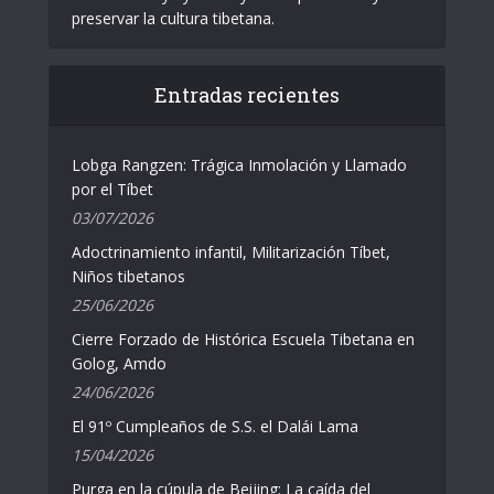
preservar la cultura tibetana.
Entradas recientes
Lobga Rangzen: Trágica Inmolación y Llamado
por el Tíbet
03/07/2026
Adoctrinamiento infantil, Militarización Tíbet,
Niños tibetanos
25/06/2026
Cierre Forzado de Histórica Escuela Tibetana en
Golog, Amdo
24/06/2026
El 91º Cumpleaños de S.S. el Dalái Lama
15/04/2026
Purga en la cúpula de Beijing: La caída del