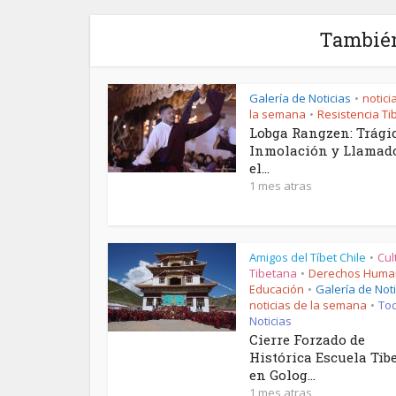
También
Galería de Noticias
notici
•
la semana
Resistencia Ti
•
Lobga Rangzen: Trági
Inmolación y Llamad
el...
1 mes atras
Amigos del Tíbet Chile
Cul
•
Tibetana
Derechos Huma
•
Educación
Galería de Noti
•
noticias de la semana
Tod
•
Noticias
Cierre Forzado de
Histórica Escuela Tib
en Golog...
1 mes atras