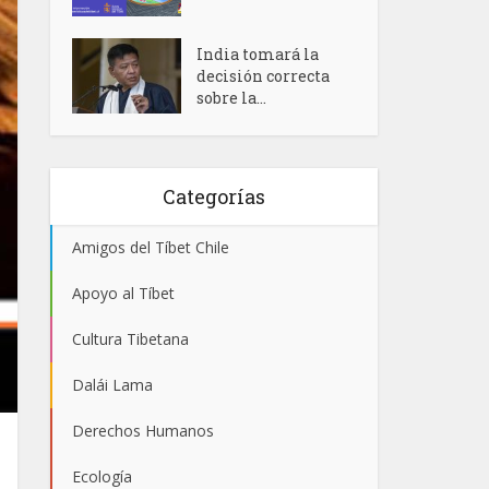
India tomará la
decisión correcta
sobre la...
Categorías
Amigos del Tíbet Chile
Apoyo al Tíbet
Cultura Tibetana
Dalái Lama
Derechos Humanos
Ecología