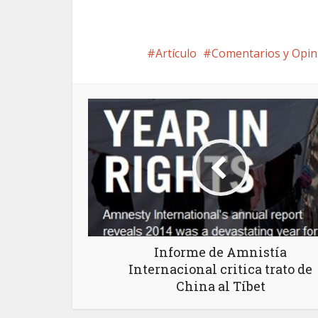
Artículo
Comentarios y Opin
Informe de Amnistía
Internacional critica trato de
China al Tíbet