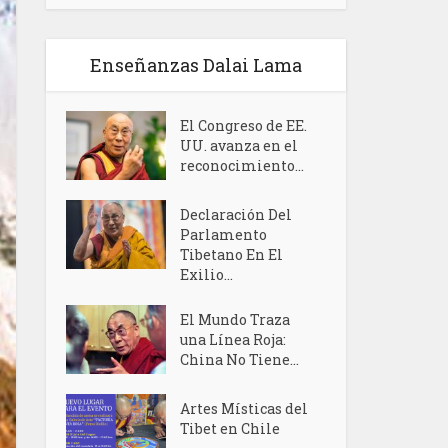
Enseñanzas Dalai Lama
El Congreso de EE.
UU. avanza en el
reconocimiento...
Declaración Del
Parlamento
Tibetano En El
Exilio...
El Mundo Traza
una Línea Roja:
China No Tiene...
Artes Místicas del
Tibet en Chile