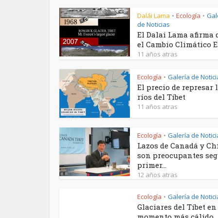
Dalái Lama
Ecología
Gal
•
•
de Noticias
El Dalai Lama afirma 
el Cambio Climático Es
11 años atras
El 91º C
Ecología
Galería de Notici
•
el
El precio de represar 
ríos del Tíbet
11 años atras
Ecología
Galería de Notici
•
Lazos de Canadá y Ch
son preocupantes se
primer...
12 años atras
Ecología
Galería de Notici
•
Glaciares del Tíbet en
momento más cálido