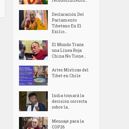
reconocimiento...
Declaración Del
Parlamento
Tibetano En El
Exilio...
El Mundo Traza
una Línea Roja:
China No Tiene...
Artes Místicas del
Tibet en Chile
India tomará la
decisión correcta
sobre la...
Mensaje para la
COP26