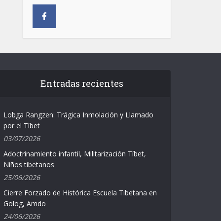
Entradas recientes
Lobga Rangzen: Trágica Inmolación y Llamado
por el Tíbet
03/07/2026
Adoctrinamiento infantil, Militarización Tíbet,
Niños tibetanos
25/06/2026
Cierre Forzado de Histórica Escuela Tibetana en
Golog, Amdo
24/06/2026