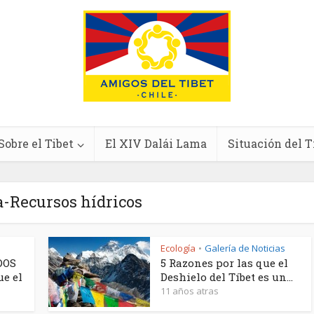
Sobre el Tibet
El XIV Dalái Lama
Situación del T
a-Recursos hídricos
Ecología
Galería de Noticias
•
DOS
5 Razones por las que el
e el
Deshielo del Tíbet es un...
11 años atras