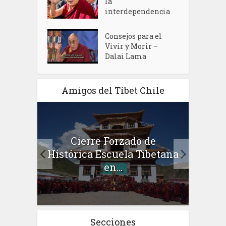
la
interdependencia
Consejos para el
Vivir y Morir –
Dalai Lama
Amigos del Tíbet Chile
Cierre Forzado de
zang:
S.S. 
Histórica Escuela Tibetana
...
l
en...
Secciones