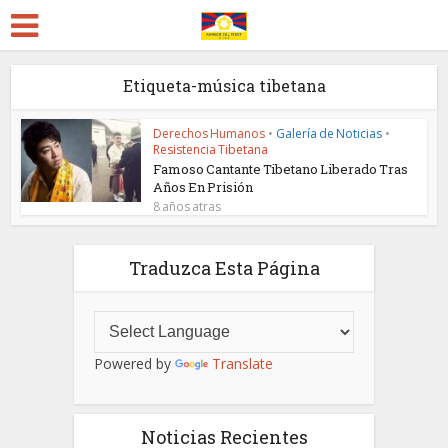
Etiqueta-música tibetana
Derechos Humanos
•
Galería de Noticias
•
Resistencia Tibetana
Famoso Cantante Tibetano Liberado Tras
Años En Prisión
8 años atras
Traduzca Esta Página
Powered by
Translate
Noticias Recientes