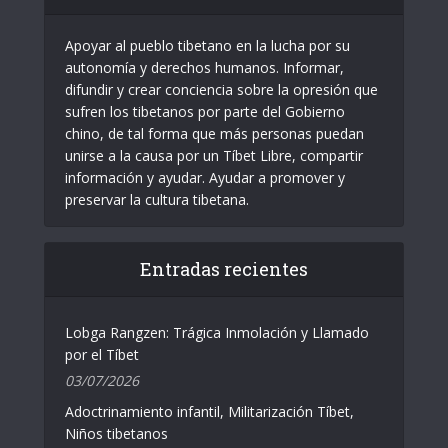
Apoyar al pueblo tibetano en la lucha por su
autonomía y derechos humanos. Informar,
difundir y crear conciencia sobre la opresión que
sufren los tibetanos por parte del Gobierno
chino, de tal forma que más personas puedan
unirse a la causa por un Tíbet Libre, compartir
información y ayudar. Ayudar a promover y
preservar la cultura tibetana.
Entradas recientes
Lobga Rangzen: Trágica Inmolación y Llamado
por el Tíbet
03/07/2026
Adoctrinamiento infantil, Militarización Tíbet,
Niños tibetanos