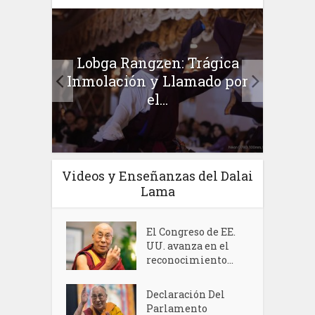
 de
Lobga Rangzen: Trágica
Adoct
del
Inmolación y Llamado por
Mil
el...
Videos y Enseñanzas del Dalai
Lama
El Congreso de EE.
UU. avanza en el
reconocimiento...
Declaración Del
Parlamento