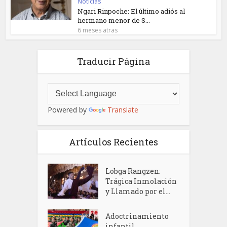
Noticias
Ngari Rinpoche: El último adiós al
hermano menor de S...
6 meses atras
Traducir Página
Powered by
Translate
Artículos Recientes
Lobga Rangzen:
Trágica Inmolación
y Llamado por el...
Adoctrinamiento
infantil,