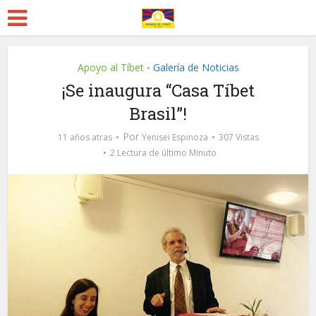
Apoyo al Tíbet
Galería de Noticias
•
¡Se inaugura “Casa Tíbet
Brasil”!
Por
11 años atras
Yenisei Espinoza
307 Vistas
2 Lectura de último Minuto