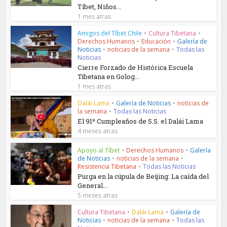
Tíbet, Niños...
1 mes atras
Amigos del Tíbet Chile
•
Cultura Tibetana
•
Derechos Humanos
•
Educación
•
Galería de
Noticias
•
noticias de la semana
•
Todas las
Noticias
Cierre Forzado de Histórica Escuela
Tibetana en Golog...
1 mes atras
Dalái Lama
•
Galería de Noticias
•
noticias de
la semana
•
Todas las Noticias
El 91º Cumpleaños de S.S. el Dalái Lama
4 meses atras
Apoyo al Tíbet
•
Derechos Humanos
•
Galería
de Noticias
•
noticias de la semana
•
Resistencia Tibetana
•
Todas las Noticias
Purga en la cúpula de Beijing: La caída del
General...
5 meses atras
Cultura Tibetana
•
Dalái Lama
•
Galería de
Noticias
•
noticias de la semana
•
Todas las