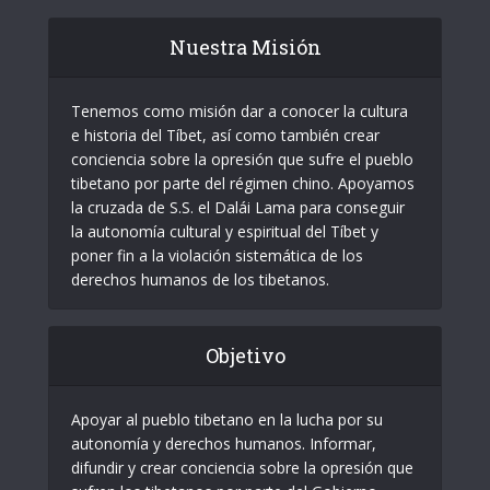
Nuestra Misión
Tenemos como misión dar a conocer la cultura
e historia del Tíbet, así como también crear
conciencia sobre la opresión que sufre el pueblo
tibetano por parte del régimen chino. Apoyamos
la cruzada de S.S. el Dalái Lama para conseguir
la autonomía cultural y espiritual del Tíbet y
poner fin a la violación sistemática de los
derechos humanos de los tibetanos.
Objetivo
Apoyar al pueblo tibetano en la lucha por su
autonomía y derechos humanos. Informar,
difundir y crear conciencia sobre la opresión que