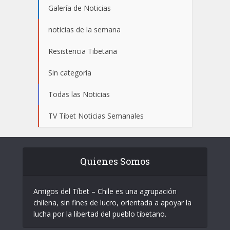
Galería de Noticias
noticias de la semana
Resistencia Tibetana
Sin categoría
Todas las Noticias
TV Tíbet Noticias Semanales
Quienes Somos
Amigos del Tíbet – Chile es una agrupación
chilena, sin fines de lucro, orientada a apoyar la
lucha por la libertad del pueblo tibetano.