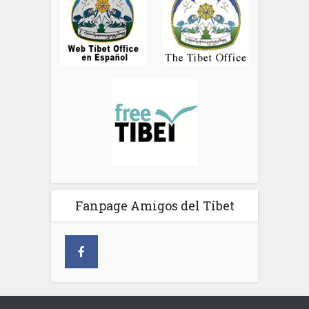
Fanpage Amigos del Tíbet