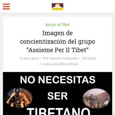
Apoyo al Tíbet
Imagen de
concientización del grupo
“Assieme Per Il Tibet”
Por
12 años atras
Germán Goitiandía
136 Vistas
1 Lectura de último Minuto