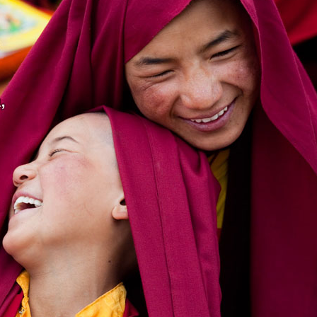
Purga en la cúpula d
umpleaños de S.S.
Beijing: La caída del
 Dalái Lama
General...