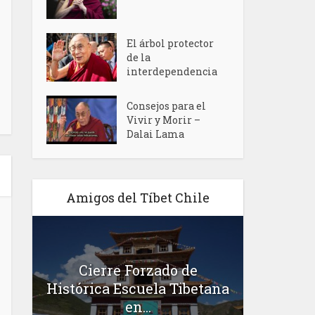
El árbol protector
de la
interdependencia
Consejos para el
Vivir y Morir –
Dalai Lama
Amigos del Tíbet Chile
Cierre Forzado de
g:
S.S. el D
Histórica Escuela Tibetana
la n
en...