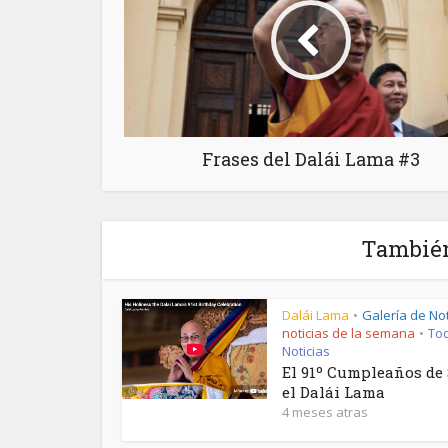
Frases del Dalái Lama #3
También
Dalái Lama
Galería de Not
•
noticias de la semana
Tod
•
Noticias
El 91º Cumpleaños de 
el Dalái Lama
El Mund
4 meses atras
Roja: 