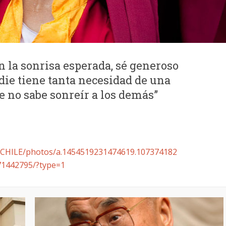
n la sonrisa esperada, sé generoso
adie tiene tanta necesidad de una
 no sabe sonreír a los demás”
ftCHILE/photos/a.1454519231474619.107374182
1442795/?type=1