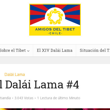
Sobre el Tibet
El XIV Dalái Lama
Situación del T
Dalái Lama
l Dalái Lama #4
tiandía
3.043 Vistas
1 Lectura de último Minuto