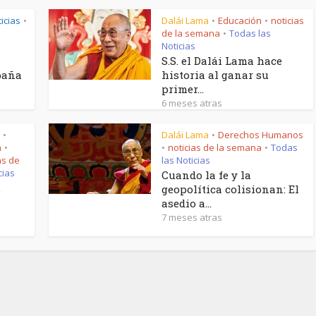
icias
Dalái Lama
Educación
noticias
•
•
•
de la semana
Todas las
•
Noticias
S.S. el Dalái Lama hace
paña
historia al ganar su
primer...
6 meses atras
Dalái Lama
Derechos Humanos
•
•
a
noticias de la semana
Todas
•
•
•
as de
las Noticias
cias
Cuando la fe y la
.
geopolítica colisionan: El
asedio a...
7 meses atras