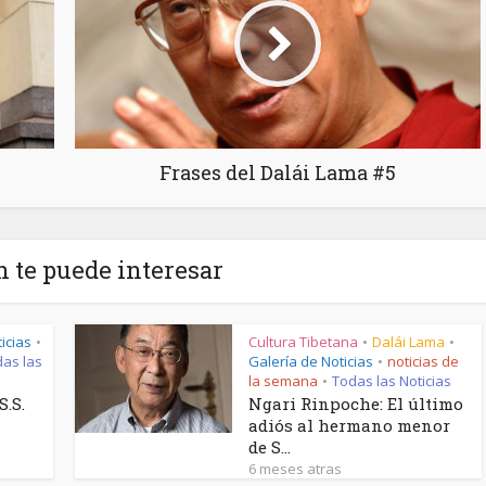
Frases del Dalái Lama #5
 te puede interesar
icias
Cultura Tibetana
Dalái Lama
•
•
•
as las
Galería de Noticias
noticias de
•
la semana
Todas las Noticias
•
S.S.
Ngari Rinpoche: El último
Tíbet Nunca Será Xizan
adiós al hermano menor
o Traza una Línea
La Lucha Contra la...
de S...
China No Tiene...
6 meses atras