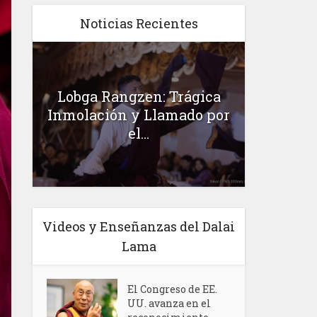
Noticias Recientes
e
Lobga Rangzen: Trágica
Adoctri
Inmolación y Llamado por
Milita
el...
Videos y Enseñanzas del Dalai
Lama
El Congreso de EE.
UU. avanza en el