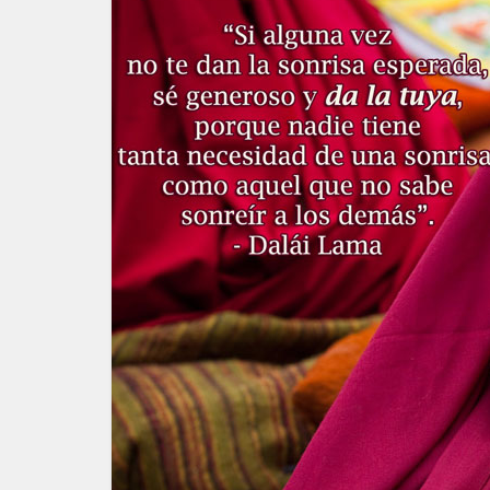
El 91º C
el