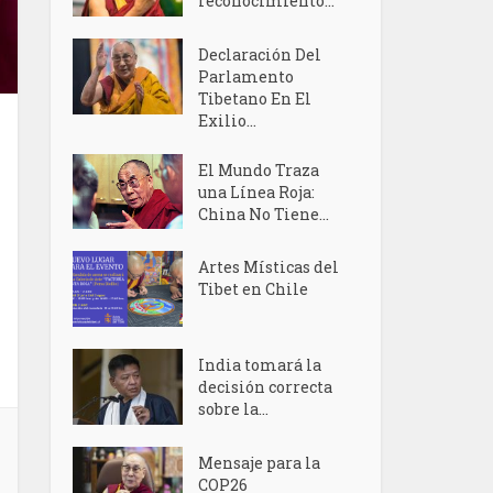
reconocimiento...
Declaración Del
Parlamento
Tibetano En El
Exilio...
El Mundo Traza
una Línea Roja:
China No Tiene...
Artes Místicas del
Tibet en Chile
India tomará la
decisión correcta
sobre la...
Mensaje para la
COP26