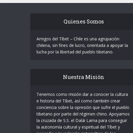
Quienes Somos
Amigos del Tíbet – Chile es una agrupación
chilena, sin fines de lucro, orientada a apoyar la
lucha por la libertad del pueblo tibetano.
Nuestra Misión
Tenemos como misión dar a conocer la cultura
e historia del Tíbet, así como también crear
conciencia sobre la opresión que sufre el pueblo
tibetano por parte del régimen chino. Apoyamos
la cruzada de S.S. el Dalái Lama para conseguir
la autonomía cultural y espiritual del Tíbet y