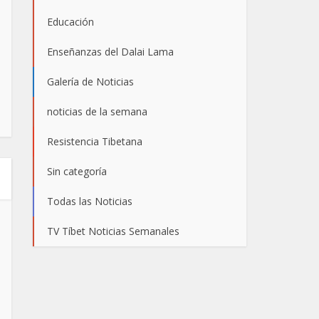
Educación
Enseñanzas del Dalai Lama
Galería de Noticias
noticias de la semana
Resistencia Tibetana
Sin categoría
Todas las Noticias
TV Tíbet Noticias Semanales