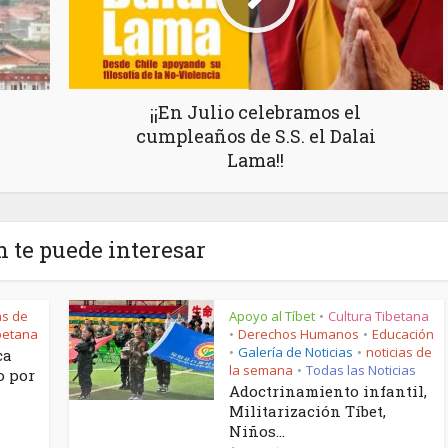
¡¡En Julio celebramos el
cumpleaños de S.S. el Dalai
Lama!!
 te puede interesar
as de
Apoyo al Tíbet
Cultura Tibetana
•
betana
Derechos Humanos
Educación
•
•
Galería de Noticias
noticias de
•
•
ca
la semana
Todas las Noticias
•
o por
Adoctrinamiento infantil,
Militarización Tíbet,
Niños...