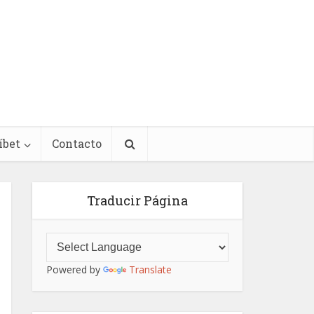
íbet
Contacto
Traducir Página
Powered by
Translate