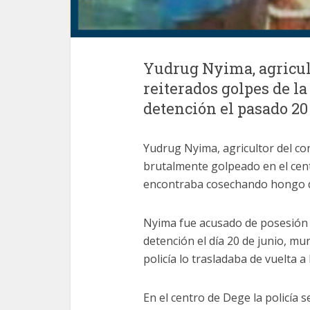
Yudrug Nyima, agricult
reiterados golpes de la
detención el pasado 20 
Yudrug Nyima, agricultor del co
brutalmente golpeado en el cent
encontraba cosechando hongo 
Nyima fue acusado de posesión 
detención el día 20 de junio, mu
policía lo trasladaba de vuelta a
En el centro de Dege la policía 