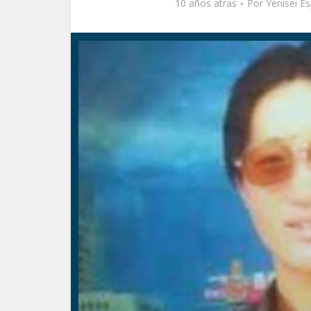
10 años atras
Por
Yenisei E