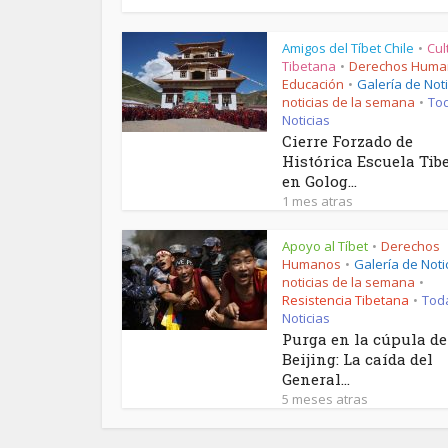
Amigos del Tíbet Chile
Cul
•
Tibetana
Derechos Huma
•
Educación
Galería de Noti
•
noticias de la semana
Tod
•
Noticias
Cierre Forzado de
Histórica Escuela Tib
en Golog...
1 mes atras
Apoyo al Tíbet
Derechos
•
Humanos
Galería de Noti
•
noticias de la semana
•
Resistencia Tibetana
Tod
•
Noticias
Purga en la cúpula de
Beijing: La caída del
General...
5 meses atras