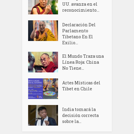
UU. avanza en el
reconocimiento...
Declaración Del
Parlamento
Tibetano En El
Exilio...
El Mundo Traza una
Línea Roja: China
No Tiene...
Artes Místicas del
Tibet en Chile
India tomará la
decisión correcta
sobre la...