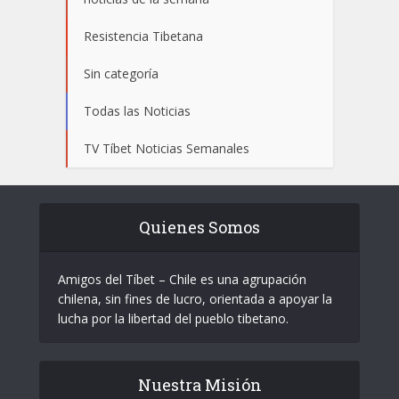
Resistencia Tibetana
Sin categoría
Todas las Noticias
TV Tíbet Noticias Semanales
Quienes Somos
Amigos del Tíbet – Chile es una agrupación
chilena, sin fines de lucro, orientada a apoyar la
lucha por la libertad del pueblo tibetano.
Nuestra Misión