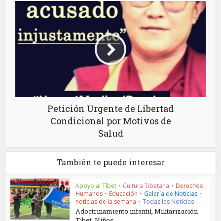
Petición Urgente de Libertad
Condicional por Motivos de
Salud
También te puede interesar
Apoyo al Tíbet
•
Cultura Tibetana
•
Derechos
Humanos
•
Educación
•
Galería de Noticias
•
noticias de la semana
•
Todas las Noticias
Adoctrinamiento infantil, Militarización
Tíbet, Niños...