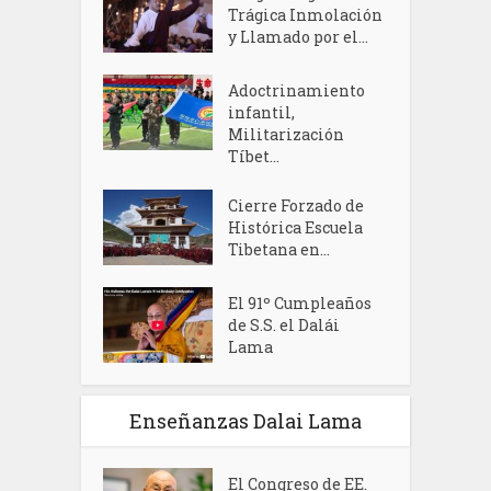
Trágica Inmolación
y Llamado por el...
Adoctrinamiento
infantil,
Militarización
Tíbet...
Cierre Forzado de
Histórica Escuela
Tibetana en...
El 91º Cumpleaños
de S.S. el Dalái
Lama
Enseñanzas Dalai Lama
El Congreso de EE.