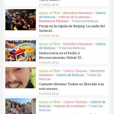
2 meses atras
Apoyo al Tíbet
•
Derechos Humanos
•
Galería
de Noticias
•
noticias de la semana
•
Resistencia Tibetana
•
Todas las Noticias
Purga en la cúpula de Beijing: La caída del
General...
6 meses atras
Apoyo al Tíbet
•
Derechos Humanos
•
Galería
de Noticias
•
Todas las Noticias
Democracia en el Exilio y
Reconocimiento Global: El...
6 meses atras
Apoyo al Tíbet
•
Cultura Tibetana
•
Derechos
Humanos
•
Galería de Noticias
•
Todas las
Noticias
Cantante tibetano Tsukte es liberado tras
seis meses...
6 meses atras
Apoyo al Tíbet
•
Cultura Tibetana
•
Galería de
Noticias
•
noticias de la semana
•
Todas las
Noticias