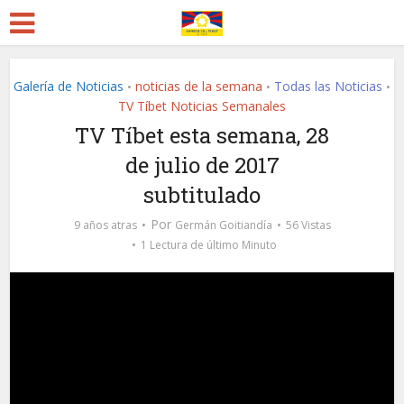
Galería de Noticias
noticias de la semana
Todas las Noticias
•
•
•
TV Tíbet Noticias Semanales
TV Tíbet esta semana, 28
de julio de 2017
subtitulado
Por
9 años atras
Germán Goitiandía
56 Vistas
1 Lectura de último Minuto