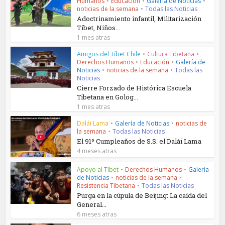
Humanos
•
Educación
•
Galería de Noticias
•
noticias de la semana
•
Todas las Noticias
Adoctrinamiento infantil, Militarización
Tíbet, Niños...
1 mes atras
Amigos del Tíbet Chile
•
Cultura Tibetana
•
Derechos Humanos
•
Educación
•
Galería de
Noticias
•
noticias de la semana
•
Todas las
Noticias
Cierre Forzado de Histórica Escuela
Tibetana en Golog...
1 mes atras
Dalái Lama
•
Galería de Noticias
•
noticias de
la semana
•
Todas las Noticias
El 91º Cumpleaños de S.S. el Dalái Lama
4 meses atras
Apoyo al Tíbet
•
Derechos Humanos
•
Galería
de Noticias
•
noticias de la semana
•
Resistencia Tibetana
•
Todas las Noticias
Purga en la cúpula de Beijing: La caída del
General...
6 meses atras