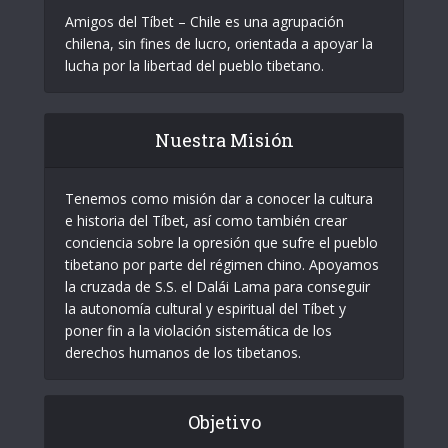
Amigos del Tíbet – Chile es una agrupación
chilena, sin fines de lucro, orientada a apoyar la
lucha por la libertad del pueblo tibetano.
Nuestra Misión
Tenemos como misión dar a conocer la cultura
e historia del Tíbet, así como también crear
conciencia sobre la opresión que sufre el pueblo
tibetano por parte del régimen chino. Apoyamos
la cruzada de S.S. el Dalái Lama para conseguir
la autonomía cultural y espiritual del Tíbet y
poner fin a la violación sistemática de los
derechos humanos de los tibetanos.
Objetivo