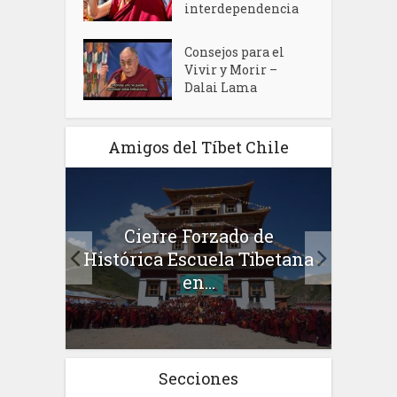
interdependencia
Consejos para el
Vivir y Morir –
Dalai Lama
Amigos del Tíbet Chile
Cierre Forzado de
zang:
S.S. 
Histórica Escuela Tibetana
...
l
en...
Secciones