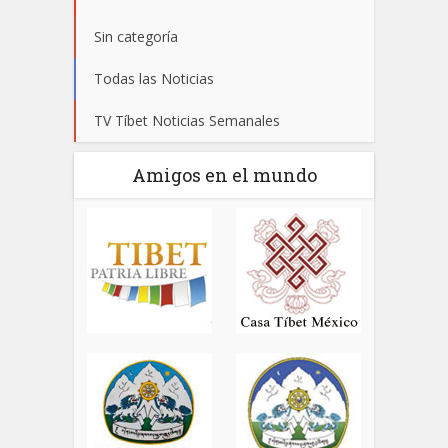
Sin categoría
Todas las Noticias
TV Tíbet Noticias Semanales
Amigos en el mundo