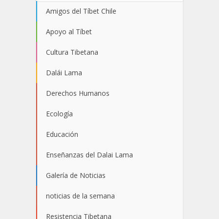
Amigos del Tíbet Chile
Apoyo al Tíbet
Cultura Tibetana
Dalái Lama
Derechos Humanos
Ecología
Educación
Enseñanzas del Dalai Lama
Galería de Noticias
noticias de la semana
Resistencia Tibetana