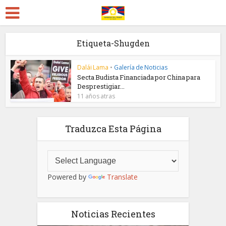
Etiqueta-Shugden
Dalái Lama
•
Galería de Noticias
Secta Budista Financiada por China para
Desprestigiar...
11 años atras
Traduzca Esta Página
Powered by
Translate
Noticias Recientes