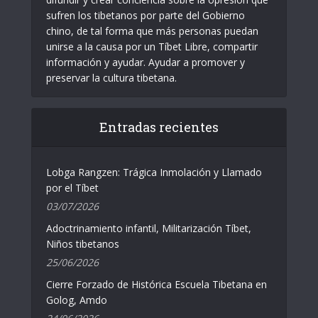
sufren los tibetanos por parte del Gobierno
chino, de tal forma que más personas puedan
unirse a la causa por un Tíbet Libre, compartir
información y ayudar. Ayudar a promover y
preservar la cultura tibetana.
Entradas recientes
Lobga Rangzen: Trágica Inmolación y Llamado
por el Tíbet
03/07/2026
Adoctrinamiento infantil, Militarización Tíbet,
Niños tibetanos
25/06/2026
Cierre Forzado de Histórica Escuela Tibetana en
Golog, Amdo