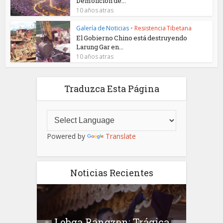
Demolición de...
10 años atras
Galería de Noticias
•
Resistencia Tibetana
El Gobierno Chino está destruyendo
Larung Gar en...
10 años atras
Traduzca Esta Página
Powered by
Translate
Noticias Recientes
 de
Lobga Rangzen: Trágica