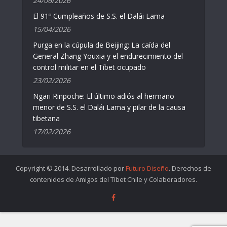
24/06/2026
El 91º Cumpleaños de S.S. el Dalái Lama
15/04/2026
Purga en la cúpula de Beijing: La caída del
General Zhang Youxia y el endurecimiento del
control militar en el Tíbet ocupado
23/02/2026
Ngari Rinpoche: El último adiós al hermano
menor de S.S. el Dalái Lama y pilar de la causa
tibetana
17/02/2026
Copyright © 2014. Desarrollado por
Futuro Diseño
. Derechos de
contenidos de Amigos del Tíbet Chile y Colaboradores.