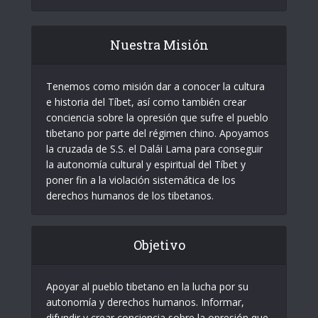
Nuestra Misión
Tenemos como misión dar a conocer la cultura
e historia del Tíbet, así como también crear
conciencia sobre la opresión que sufre el pueblo
tibetano por parte del régimen chino. Apoyamos
la cruzada de S.S. el Dalái Lama para conseguir
la autonomía cultural y espiritual del Tíbet y
poner fin a la violación sistemática de los
derechos humanos de los tibetanos.
Objetivo
Apoyar al pueblo tibetano en la lucha por su
autonomía y derechos humanos. Informar,
difundir y crear conciencia sobre la opresión que