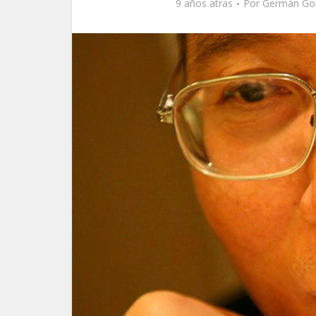
9 años atras
Por
Germán Goi