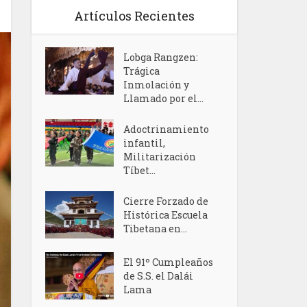
Artículos Recientes
Lobga Rangzen:
Trágica
Inmolación y
Llamado por el...
Adoctrinamiento
infantil,
Militarización
Tíbet...
Cierre Forzado de
Histórica Escuela
Tibetana en...
El 91º Cumpleaños
de S.S. el Dalái
Lama