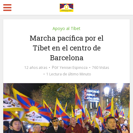
Apoyo al Tíbet
Marcha pacífica por el
Tíbet en el centro de
Barcelona
Por
12 años atras
Yenisei Espinoza
760 Vistas
1 Lectura de último Minuto