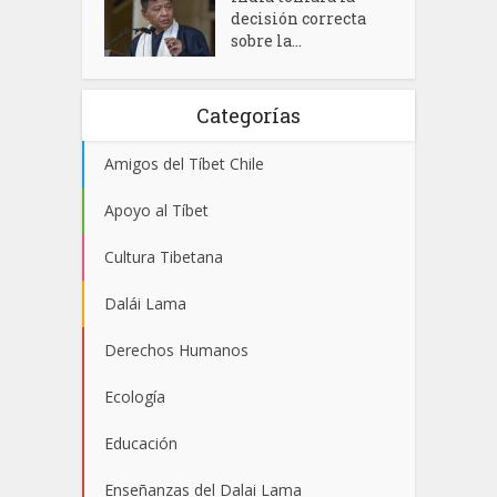
decisión correcta
sobre la...
Categorías
Amigos del Tíbet Chile
Apoyo al Tíbet
Cultura Tibetana
Dalái Lama
Derechos Humanos
Ecología
Educación
Enseñanzas del Dalai Lama