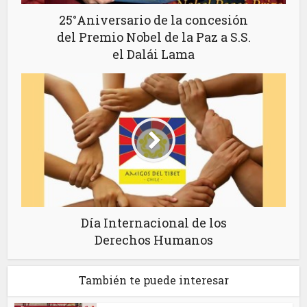
25°Aniversario de la concesión
del Premio Nobel de la Paz a S.S.
el Dalái Lama
Día Internacional de los
Derechos Humanos
También te puede interesar