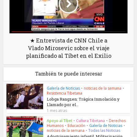
★ Entrevista de CNN Chile a
Vlado Mirosevic sobre el viaje
planificado al Tíbet en el Exilio
También te puede interesar
Galería de Noticias
•
noticias de la semana
•
Resistencia Tibetana
Lobga Rangzen: Trágica Inmolación y
Llamado por el...
1 mes atras
Apoyo al Tíbet
•
Cultura Tibetana
•
Derechos
Humanos
•
Educación
•
Galería de Noticias
•
noticias de la semana
•
Todas las Noticias
Adoctrinamiento infantil, Militarización