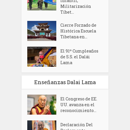
infantil,
Militarización
Tíbet...
Cierre Forzado de
Histórica Escuela
Tibetana en...
El 91º Cumpleaños
de S.S. el Dalái
Lama
Enseñanzas Dalai Lama
El Congreso de EE.
UU. avanza en el
reconocimiento...
Declaración Del