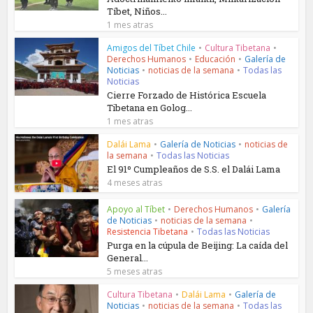
Tíbet, Niños...
1 mes atras
Amigos del Tíbet Chile
•
Cultura Tibetana
•
Derechos Humanos
•
Educación
•
Galería de
Noticias
•
noticias de la semana
•
Todas las
Noticias
Cierre Forzado de Histórica Escuela
Tibetana en Golog...
1 mes atras
Dalái Lama
•
Galería de Noticias
•
noticias de
la semana
•
Todas las Noticias
El 91º Cumpleaños de S.S. el Dalái Lama
4 meses atras
Apoyo al Tíbet
•
Derechos Humanos
•
Galería
de Noticias
•
noticias de la semana
•
Resistencia Tibetana
•
Todas las Noticias
Purga en la cúpula de Beijing: La caída del
General...
5 meses atras
Cultura Tibetana
•
Dalái Lama
•
Galería de
Noticias
•
noticias de la semana
•
Todas las