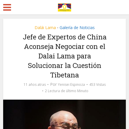
Dalái Lama
Galería de Noticias
•
Jefe de Expertos de China
Aconseja Negociar con el
Dalai Lama para
Solucionar la Cuestión
Tibetana
Por
11 años atras
Yenisei Espinoza
453 Vistas
2 Lectura de último Minuto