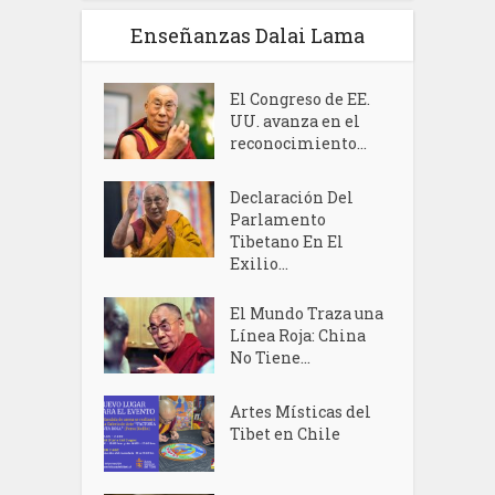
Enseñanzas Dalai Lama
El Congreso de EE.
UU. avanza en el
reconocimiento...
Declaración Del
Parlamento
Tibetano En El
Exilio...
El Mundo Traza una
Línea Roja: China
No Tiene...
Artes Místicas del
Tibet en Chile