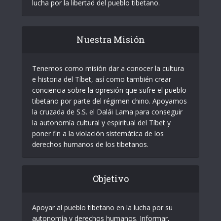
lucha por la libertad del pueblo tibetano.
Nuestra Misión
Tenemos como misión dar a conocer la cultura
e historia del Tíbet, así como también crear
conciencia sobre la opresión que sufre el pueblo
tibetano por parte del régimen chino. Apoyamos
la cruzada de S.S. el Dalái Lama para conseguir
la autonomía cultural y espiritual del Tíbet y
poner fin a la violación sistemática de los
derechos humanos de los tibetanos.
Objetivo
Apoyar al pueblo tibetano en la lucha por su
autonomía y derechos humanos. Informar,