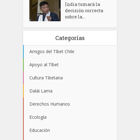
India tomará la
decisión correcta
sobre la...
Categorías
Amigos del Tíbet Chile
Apoyo al Tíbet
Cultura Tibetana
Dalái Lama
Derechos Humanos
Ecología
Educación