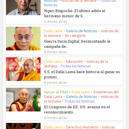
Noticias
•
noticias de la semana
•
Todas las
Noticias
Ngari Rinpoche: El último adiós al
hermano menor de S...
6 meses atras
Dalái Lama
•
Galería de Noticias
•
noticias de
la semana
•
Sin categoría
Guerra Sucia Digital: Desmontando la
campaña de...
6 meses atras
Dalái Lama
•
Educación
•
noticias de la
semana
•
Todas las Noticias
S.S. el Dalái Lama hace historia al ganar su
primer...
6 meses atras
Apoyo al Tíbet
•
Dalái Lama
•
Enseñanzas del
Dalai Lama
•
Galería de Noticias
•
noticias de
la semana
•
Todas las Noticias
El Congreso de EE. UU. avanza en el
reconocimiento...
6 meses atras
Dalái Lama
•
Derechos Humanos
•
noticias