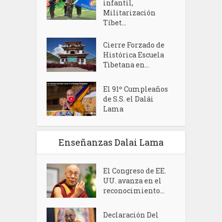
infantil,
Militarización
Tíbet...
Cierre Forzado de
Histórica Escuela
Tibetana en...
El 91º Cumpleaños
de S.S. el Dalái
Lama
Enseñanzas Dalai Lama
El Congreso de EE.
UU. avanza en el
reconocimiento...
Declaración Del