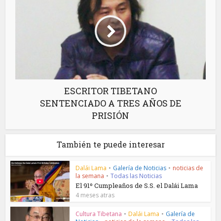
ESCRITOR TIBETANO
SENTENCIADO A TRES AÑOS DE
PRISIÓN
También te puede interesar
Dalái Lama
•
Galería de Noticias
•
noticias de
la semana
•
Todas las Noticias
El 91º Cumpleaños de S.S. el Dalái Lama
4 meses atras
Cultura Tibetana
•
Dalái Lama
•
Galería de