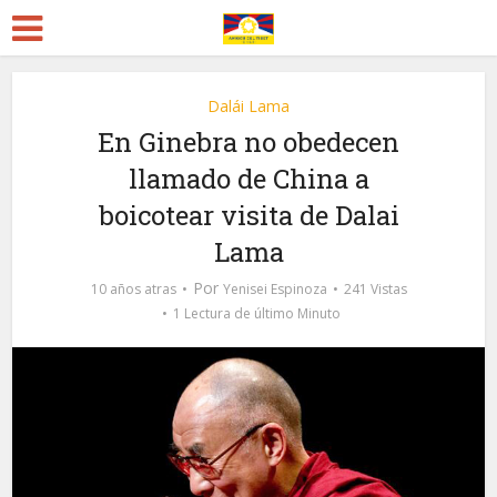
Dalái Lama
En Ginebra no obedecen
llamado de China a
boicotear visita de Dalai
Lama
Por
10 años atras
Yenisei Espinoza
241 Vistas
1 Lectura de último Minuto