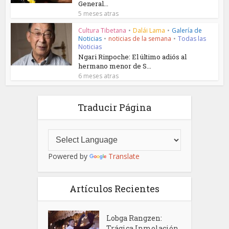
General...
5 meses atras
Cultura Tibetana
•
Dalái Lama
•
Galería de
Noticias
•
noticias de la semana
•
Todas las
Noticias
Ngari Rinpoche: El último adiós al
hermano menor de S...
6 meses atras
Traducir Página
Powered by
Translate
Artículos Recientes
Lobga Rangzen:
Trágica Inmolación