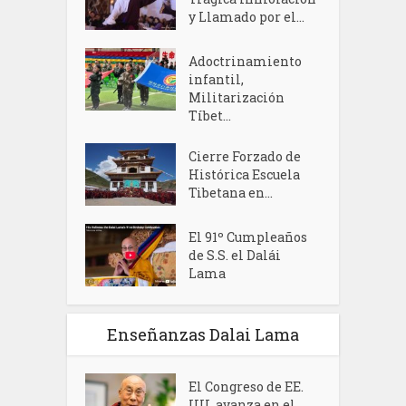
y Llamado por el...
Adoctrinamiento
infantil,
Militarización
Tíbet...
Cierre Forzado de
Histórica Escuela
Tibetana en...
El 91º Cumpleaños
de S.S. el Dalái
Lama
Enseñanzas Dalai Lama
El Congreso de EE.
UU. avanza en el