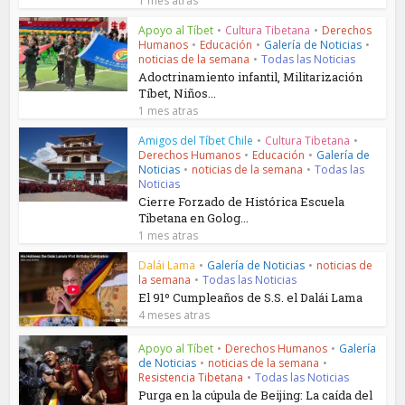
1 mes atras
Apoyo al Tíbet
•
Cultura Tibetana
•
Derechos
Humanos
•
Educación
•
Galería de Noticias
•
noticias de la semana
•
Todas las Noticias
Adoctrinamiento infantil, Militarización
Tíbet, Niños...
1 mes atras
Amigos del Tíbet Chile
•
Cultura Tibetana
•
Derechos Humanos
•
Educación
•
Galería de
Noticias
•
noticias de la semana
•
Todas las
Noticias
Cierre Forzado de Histórica Escuela
Tibetana en Golog...
1 mes atras
Dalái Lama
•
Galería de Noticias
•
noticias de
la semana
•
Todas las Noticias
El 91º Cumpleaños de S.S. el Dalái Lama
4 meses atras
Apoyo al Tíbet
•
Derechos Humanos
•
Galería
de Noticias
•
noticias de la semana
•
Resistencia Tibetana
•
Todas las Noticias
Purga en la cúpula de Beijing: La caída del