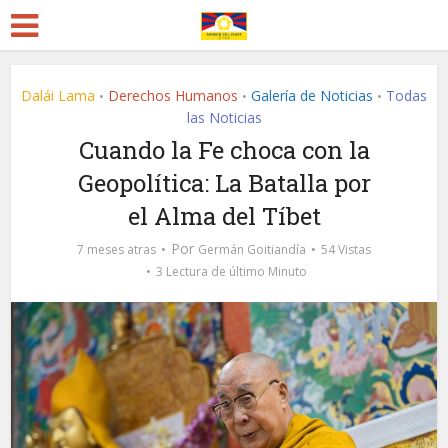
Dalái Lama
Derechos Humanos
Galería de Noticias
Todas
•
•
•
las Noticias
Cuando la Fe choca con la
Geopolítica: La Batalla por
el Alma del Tíbet
Por
7 meses atras
Germán Goitiandía
54 Vistas
3 Lectura de último Minuto